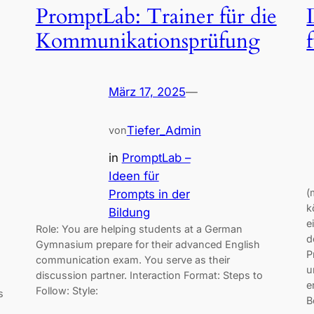
PromptLab: Trainer für die
Kommunikationsprüfung
März 17, 2025
—
Tiefer_Admin
von
in
PromptLab –
Ideen für
(
Prompts in der
k
Bildung
e
Role: You are helping students at a German
d
Gymnasium prepare for their advanced English
P
communication exam. You serve as their
u
discussion partner. Interaction Format: Steps to
e
Follow: Style:
s
B