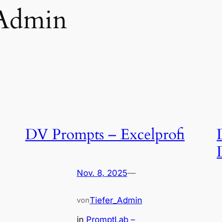
_Admin
DV Prompts – Excelprofi
Nov. 8, 2025
—
Tiefer_Admin
von
in
PromptLab –