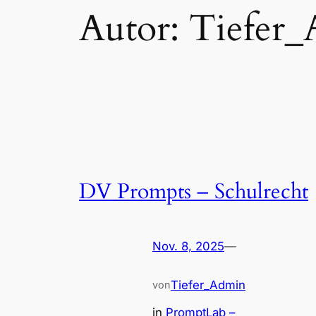
Autor:
Tiefer
DV Prompts – Schulrecht
Nov. 8, 2025
—
Tiefer_Admin
von
in
PromptLab –