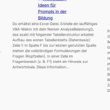
Ideen für
Prompts in der
Bildung
Du erhältst eine Excel-Datei. Erstelle ein lauffähiges
VBA-Makro mit dem Namen AnalyseBelastung(),
P
das exakt mit folgender Tabellenstruktur arbeitet:
(
Aufbau des ersten Tabellenblatts (Datenbasis):
B
Zeile 1: In Spalte F bis zur letzten genutzten Spalte
G
.
stehen die vollständigen Formulierungen der
m
Fragen (Kopfzeilen). In einer Zelle im
r
Fragenbereich (z. B. F1) steht ein Hinweis zur
p
Antwortskala. Diese Information…
E
B
B
Z
D