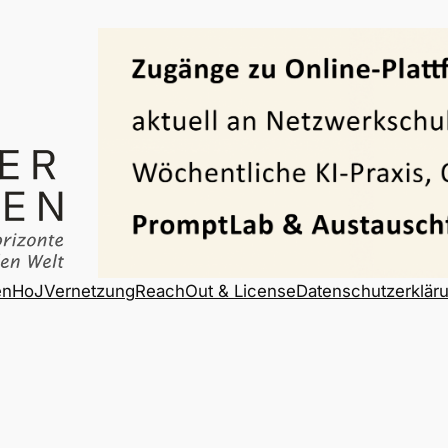
en
HoJ
Vernetzung
ReachOut & License
Datenschutzerklär