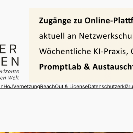
en
HoJ
Vernetzung
ReachOut & License
Datenschutzerklär