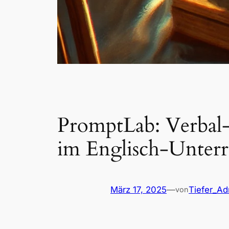
PromptLab: Verbal-
im Englisch-Unterr
März 17, 2025
—
Tiefer_A
von