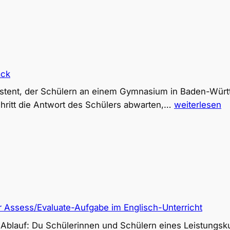
ack
ssistent, der Schülern an einem Gymnasium in Baden-Wür
PromptLab:
hritt die Antwort des Schülers abwarten,…
weiterlesen
Universelles
Text-
Feedback
 Assess/Evaluate-Aufgabe im Englisch-Unterricht
nd Ablauf: Du Schülerinnen und Schülern eines Leistung