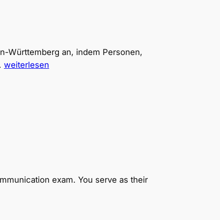
en-Württemberg an, indem Personen,
PromptLab:
…
weiterlesen
Texte
vereinfachen
(Fremdsprache)
ommunication exam. You serve as their