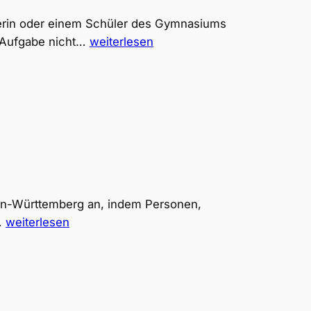
hülerin oder einem Schüler des Gymnasiums
PromptLab:
e Aufgabe nicht…
weiterlesen
Schrittweise
Hilfe
bei
naturwissenschaftlichen
Aufgaben
en-Württemberg an, indem Personen,
PromptLab:
…
weiterlesen
Texte
vereinfachen