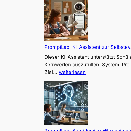
PromptLab: KI-Assistent zur Selbstev
Dieser KI-Assistent unterstützt Schü
Kernwerten auszufüllen: System-Promp
PromptLab:
Ziel…
weiterlesen
KI-
Assistent
zur
Selbstevaluation
von
Citizenship
und
PromptLab: Schrittweise Hilfe bei na