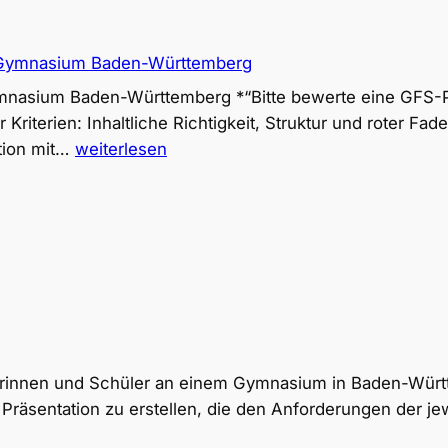
 Gymnasium Baden-Württemberg
nasium Baden-Württemberg *“Bitte bewerte eine GFS-P
riterien: Inhaltliche Richtigkeit, Struktur und roter Fad
PromptLab:
ktion mit…
weiterlesen
GFS-
Bewertung
für
das
Gymnasium
Baden-
Württemberg
lerinnen und Schüler an einem Gymnasium in Baden-Würt
e Präsentation zu erstellen, die den Anforderungen der j