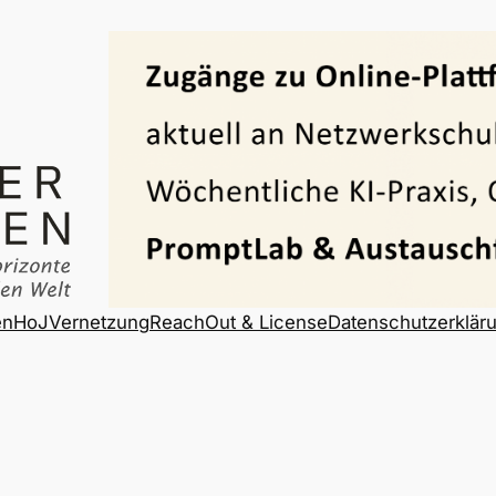
en
HoJ
Vernetzung
ReachOut & License
Datenschutzerklär