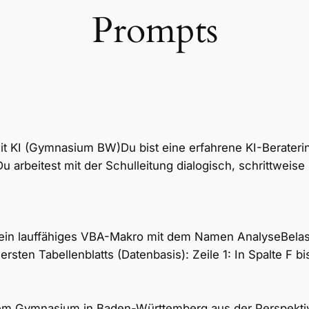
Prompts
t KI (Gymnasium BW)Du bist eine erfahrene KI-Berateri
rbeitest mit der Schulleitung dialogisch, schrittweise u
le ein lauffähiges VBA-Makro mit dem Namen AnalyseBelas
ersten Tabellenblatts (Datenbasis): Zeile 1: In Spalte F b
nem Gymnasium in Baden-Württemberg aus der Perspektiv