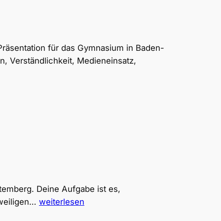
räsentation für das Gymnasium in Baden-
en, Verständlichkeit, Medieneinsatz,
temberg. Deine Aufgabe ist es,
PromptLab:
eweiligen…
weiterlesen
Gliederungs-