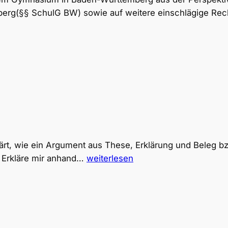
erg(§§ SchulG BW) sowie auf weitere einschlägige Re
klärt, wie ein Argument aus These, Erklärung und Beleg bzw
PromptLab:
1: Erkläre mir anhand…
weiterlesen
Argumente-
Trainer