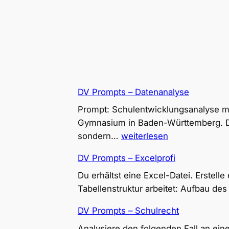
DV Prompts – Datenanalyse
Prompt: Schulentwicklungsanalyse mi
Gymnasium in Baden-Württemberg. Du a
DV
sondern…
weiterlesen
Prompts
DV Prompts – Excelprofi
–
Datenanalyse
Du erhältst eine Excel-Datei. Erstel
Tabellenstruktur arbeitet: Aufbau des 
DV Prompts – Schulrecht
Analysiere den folgenden Fall an ei