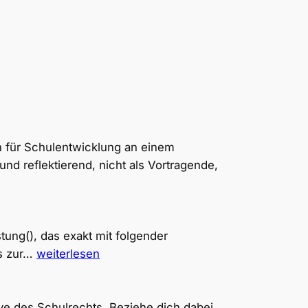
n für Schulentwicklung an einem
nd reflektierend, nicht als Vortragende,
tung(), das exakt mit folgender
DV
is zur…
weiterlesen
Prompts
–
Excelprofi
e des Schulrechts. Beziehe dich dabei