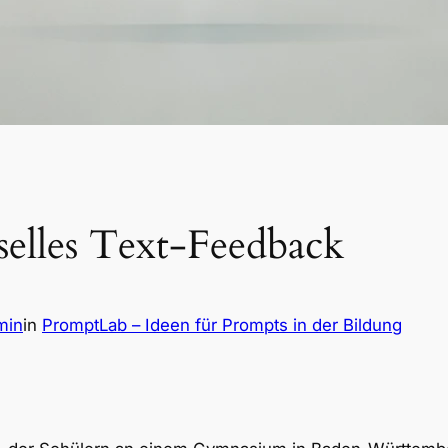
elles Text-Feedback
min
in
PromptLab – Ideen für Prompts in der Bildung