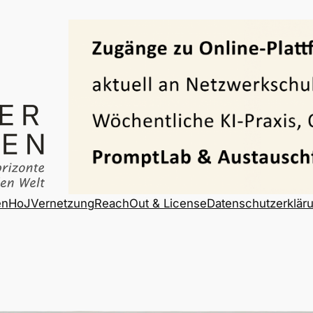
en
HoJ
Vernetzung
ReachOut & License
Datenschutzerklär