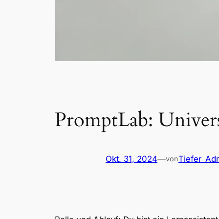
PromptLab: Univers
Okt. 31, 2024
—
Tiefer_Ad
von