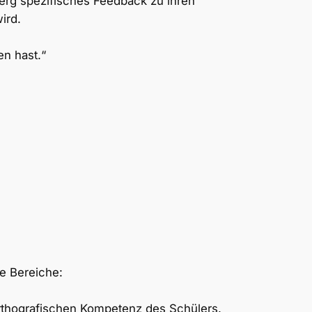
erg spezifisches Feedback zu ihren
ird.
en hast.“
de Bereiche:
orthografischen Kompetenz des Schülers.